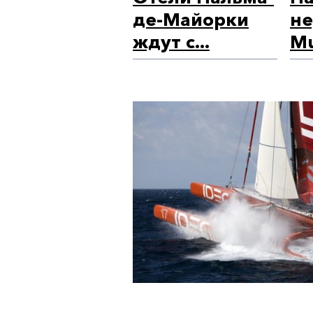
де-Майорки
не
ждут с...
Mu