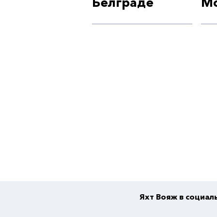
Белграде
М
Яхт Вояж в социал