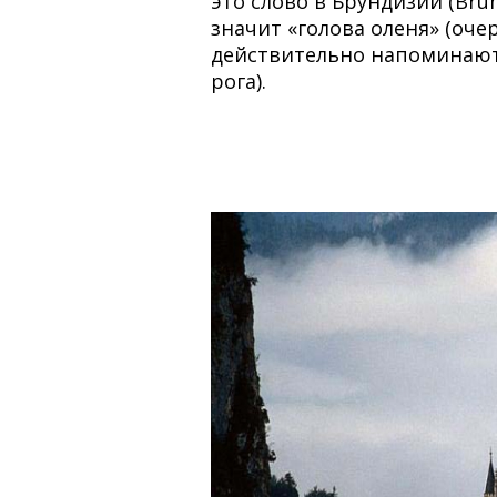
это слово в Брундизий (Brun
значит «голова оленя» (оче
действительно напоминаю
рога).