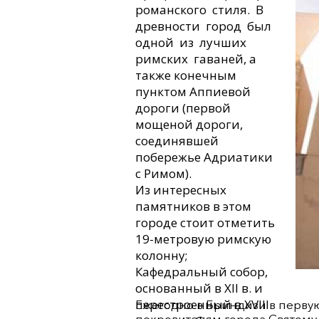
романского стиля. В
древности город был
одной из лучших
римских гаваней, а
также конечным
пунктом Аппиевой
дороги (первой
мощеной дороги,
соединявшей
побережье Адриатики
с Римом).
Из интересных
памятников в этом
городе стоит отметить
19-метровую римскую
колонну;
Кафедральный собор,
основанный в XII в. и
перестроенный в XVIII
Ежегодно в Бриндизи в перву