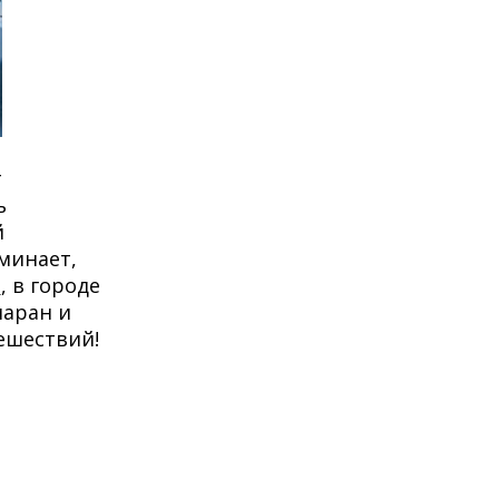
т
ь
й
минает,
и
, в городе
маран и
ешествий!