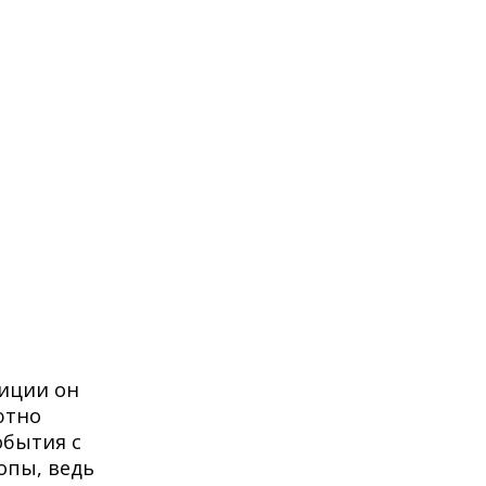
иции он
ютно
обытия с
опы, ведь