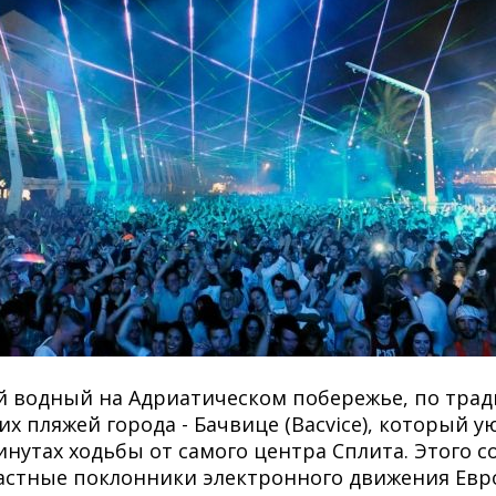
й водный на Адриатическом побережье, по трад
х пляжей города - Бачвице (Bacvice), который у
инутах ходьбы от самого центра Сплита. Этого с
астные поклонники электронного движения Евр