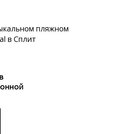
зыкальном пляжном
al в Сплит
в
ронной