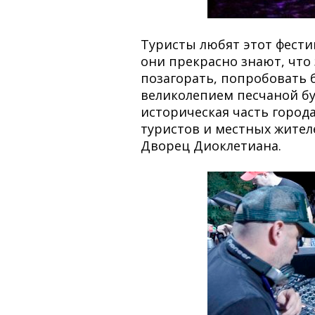
Туристы любят этот фести
они прекрасно знают, что
позагорать, попробовать б
великолепием песчаной бух
историческая часть город
туристов и местных жител
Дворец Диоклетиана.