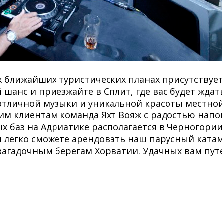
их ближайших туристических планах присутствуе
й шанс и приезжайте в Сплит, где вас будет ждат
отличной музыки и уникальной красоты местно
им клиентам команда Яхт Вояж с радостью напо
х баз на Адриатике располагается в Черногори
е вы легко сможете арендовать наш парусный ката
 загадочным
берегам Хорватии
. Удачных вам пут