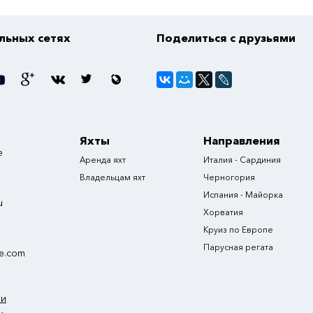
альных сетях
Поделиться с друзьями
Яхты
Направления
е
Аренда яхт
Италия - Сардиния
Владельцам яхт
Черногория
Испания - Майорка
u
Хорватия
Круиз по Европе
Парусная регата
e.com
ти