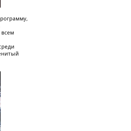
программу,
,
 всем
среди
менитый