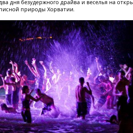
то два дня безудержного драйва и веселья на отк
описной природы Хорватии.