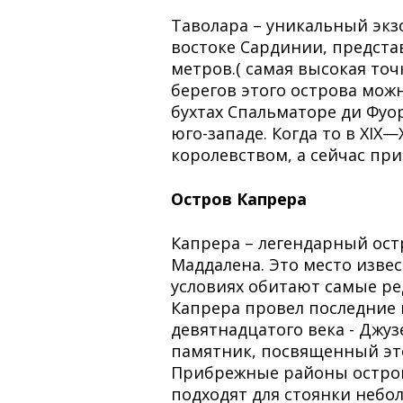
Таволара – уникальный экз
востоке Сардинии, предста
метров.( самая высокая точ
берегов этого острова мож
бухтах Спальматоре ди Фуо
юго-западе. Когда то в XIX
королевством, а сейчас при
Остров Капрера
Капрера – легендарный ост
Маддалена. Это место извест
условиях обитают самые ред
Капрера провел последние
девятнадцатого века - Джуз
памятник, посвященный эт
Прибрежные районы остров
подходят для стоянки небо