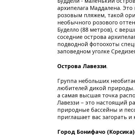
Буддели - маленький остров
архипелага Маддалена. Это
розовым пляжем, такой ори
необычного розового оттен
Буделло (88 метров), с ве
соседние острова архипела
подводной фотоохоты спец
заповедном уголке Средиз
Острова Лавеззи
.
Группа небольших необитае
любителей дикой природы. 
а самая высшая точка распо
Лавеззи – это настоящий р
природные бассейны и песо
приглашает вас загорать и 
Город Бонифачо (Корсика)