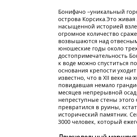
Бонифачо –уникальный гор
острова Корсика.Это живая 
насыщенной историей взлет
огромное количество сражен
возвышаются над отвесным
юношеские годы около трех
достопримечательность Бон
к воде можно спуститься п
основания крепости уходит
известно, что в XII веке на
повидавшая немало грандиоз
месяцев непрерывной осад
непреступные стены этого 
превратился в руины, кста
исторический памятник. Се
3000 человек, который ежег
Двухнедельный маршрут