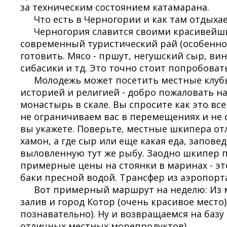
за техническим состоянием катамарана.
Что есть в Черногории и как там отдыхае
Черногория славится своими красивейши
современный туристический рай (особенно
готовить. Мясо - пршут, негушский сыр, ви
сибасики и тд. Это точно стоит попробоват
Молодежь может посетить местные клубы
историей и религией - добро пожаловать на
монастырь в скале. Вы спросите как это вс
не ограничиваем вас в перемещениях и не 
вы укажете. Поверьте, местные шкипера от
хамон, а где сыр или еще какая еда, запове
выловленную тут же рыбу. Заодно шкипер п
примерные цены на стоянки в маринах - эт
баки пресной водой. Трансфер из аэропорта
Вот примерный маршрут на неделю: Из м
залив и город Котор (очень красивое место)
познавательно). Ну и возвращаемся на базу
отличных местных морепродуктов).