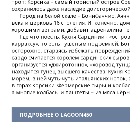
троп: Корсика – самый гористый остров Сре
сохранилось даже наследие доисторической
Город на белой скале – Бонифаччио. Аяч
века и церковь 16 столетия. И, конечно, д
хорошими ветрами, добавит адреналина тем
Где что поесть. Кухня Сардинии - «остр
карраксу», то есть тушёным под землей. Бо
осторожно, стараясь избежать повреждений,
сардо считается королём сардинских сыров,
организуется «джиротонно», «хоровод тунц
находится тунец высшего качества. Кухня 
морем, в ней чуть-чуть итальянских ноток,
в горах Корсики. Фермерские сыры и колбас
а многие колбасы и паштеты – из мяса чёрн
ПОДРОБНЕЕ О LAGOON450