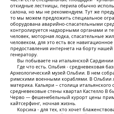
откидные лестницы, перила обычно исполь
салона, но мы не рекомендуем. Тут же пред
то мы можем предложить специальное ограж
оборудована аварийно-спасательными сред
контролируется надзорными органами и тех
человек, моторная лодка, спасательные жиле
человеком, для это есть все навигационное
предоставления интернета на борту нашей 
генератору.
Вы побываете на итальянской Сардинии 
Где что есть. Ольбия - средневековая б
Археологический музей Ольбии. В нем собр
римскими военными кораблями. В Ольбии л
материка. Кальяри – столица итальянского
средневековые стены квартал Кастелло В б
Черво — фешенебельный курорт цены пример
кайтсерфинг, ночная жизнь.
Корсика - для тех, кто хочет блаженство