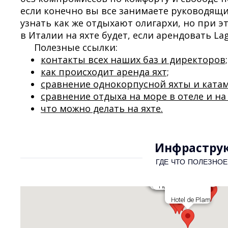
если конечно вы все занимаете руководящие
узнать как же отдыхают олигархи, но при э
в Италии на яхте будет, если арендовать 
Полезные ссылки:
контакты всех наших баз и директоров;
как происходит аренда яхт;
сравнение однокорпусной яхты и катам
сравнение отдыха на море в отеле и на 
что можно делать на яхте.
Инфраструк
ГДЕ ЧТО ПОЛЕЗНОЕ
Hotel For You
Grand Hotel Pre
Albergo Hotel Centrale
Hotel Terranova
Hotel Panorama
Hotel de Plam