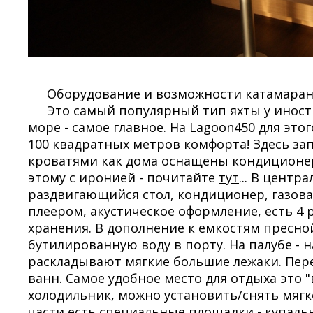
Оборудование и возможности катамарана
Это самый популярный тип яхты у иностр
море - самое главное. На Lagoon450 для это
100 квадратных метров комфорта! Здесь з
кроватями как дома оснащены кондиционера
этому с иронией - почитайте
тут
... В цент
раздвигающийся стол, кондиционер, газовая
плеером, акустическое оформление, есть 4
хранения. В дополнение к емкостям пресной
бутилированную воду в порту. На палубе - 
раскладывают мягкие большие лежаки. Перед
ванн. Самое удобное место для отдыха это "
холодильник, можно установить/снять мягк
части есть специальные площадки - купаль